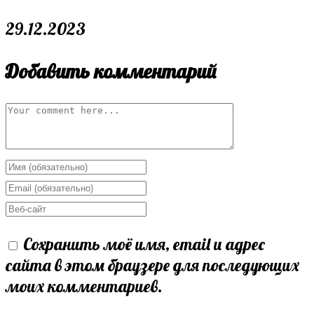
29.12.2023
Добавить комментарий
Comment
Enter
your
Enter
name
your
Enter
or
email
your
Сохранить моё имя, email и адрес
username
address
website
сайта в этом браузере для последующих
to
to
URL
моих комментариев.
comment
comment
(optional)