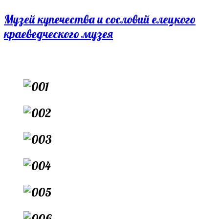
Перейти
Музей купечества и сословий елецкого
к
краеведческого музея
содержимому