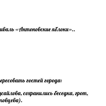
иваль «Антоновские яблоки»..
ересовать гостей города:
айлова, сохранились беседка, грот,
товцева).