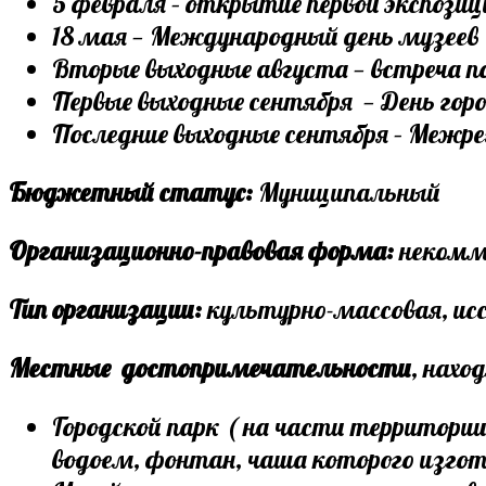
5 февраля – открытие первой экспозиц
18 мая — Международный день музеев
Вторые выходные августа — встреча п
Первые выходные сентября — День гор
Последние выходные сентября – Межр
Бюджетный статус:
Муниципальный
Организационно-правовая форма:
некомме
Тип организации:
культурно-массовая, ис
Местные достопримечательности
, нахо
Городской парк ( на части территории
водоем, фонтан, чаша которого изгот