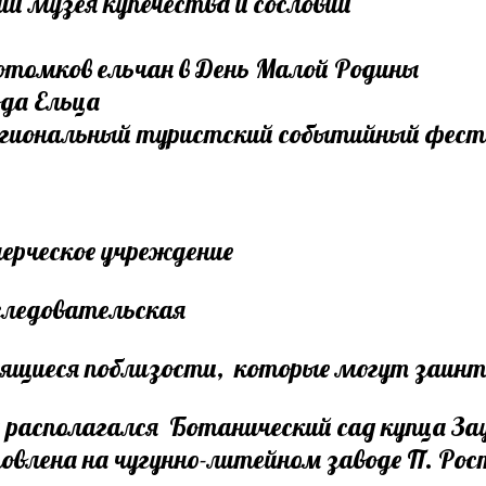
ии музея купечества и сословий
отомков ельчан в День Малой Родины
ода Ельца
егиональный туристский событийный фест
рческое учреждение
следовательская
дящиеся поблизости, которые могут заинт
 располагался Ботанический сад купца Заус
овлена на чугунно-литейном заводе П. Рос