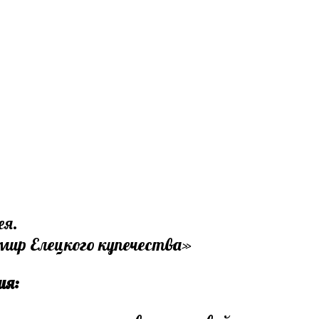
ея.
ир Елецкого купечества»
ия: