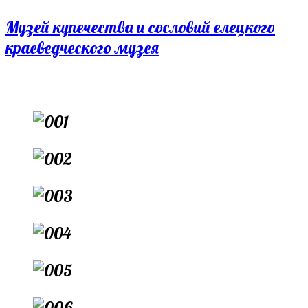
Перейти
Музей купечества и сословий елецкого
к
краеведческого музея
содержимому