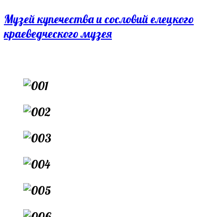
Перейти
Музей купечества и сословий елецкого
к
краеведческого музея
содержимому