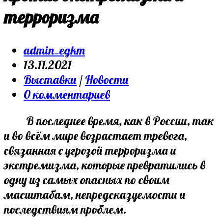
терроризма
Post
admin_egkm
author:
Запись
13.11.2021
опубликована:
Post
Выставки
/
Новости
category:
Post
0 комментариев
comments:
В последнее время, как в России, так
и во всём мире возрастает тревога,
связанная с угрозой терроризма и
экстремизма, которые превратились в
одну из самых опасных по своим
масштабам, непредсказуемости и
последствиям проблем.