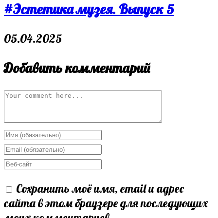
#Эстетика музея. Выпуск 5
05.04.2025
Добавить комментарий
Comment
Enter
your
Enter
name
your
Enter
or
email
your
Сохранить моё имя, email и адрес
username
address
website
сайта в этом браузере для последующих
to
to
URL
моих комментариев.