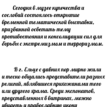
Сегодня в музее купечества и
сословий состоялось открытие
временной тематической выставки,
призванной осветить тему
противостояния и консолидации сил для
борьбы с экстремизмом и терроризмом.
В г. Ельце с давних пор мирно жили
и тесно общались представители разных
религий, являвшиеся прихожанами того
или другого храма. Среди экспонатов,
представленных в витринах, можно
увидеть и православную икону