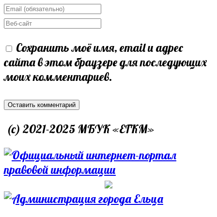
your
Enter
name
your
Enter
or
email
your
Сохранить моё имя, email и адрес
username
address
website
сайта в этом браузере для последующих
to
to
URL
моих комментариев.
comment
comment
(optional)
(c) 2021-2025 МБУК «ЕГКМ»