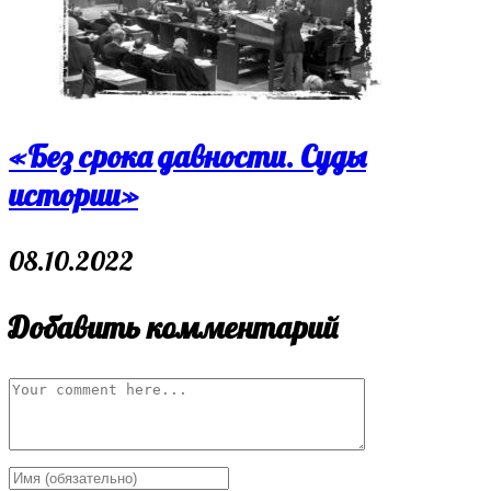
«Без срока давности. Суды
истории»
08.10.2022
Добавить комментарий
Comment
Enter