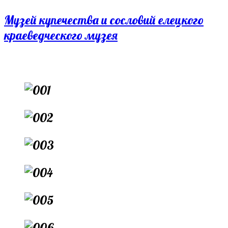
Перейти
Музей купечества и сословий елецкого
к
краеведческого музея
содержимому