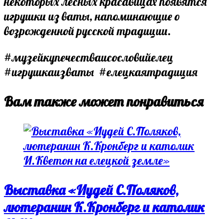
некоторых лесных красавицах появятся
игрушки из ваты, напоминающие о
возрожденной русской традиции.
#музейкупечестваисословийелец
#игрушкаизваты #елецкаятрадиция
Вам также может понравиться
Выставка «Иудей С.Поляков,
лютеранин К.Кронберг и католик