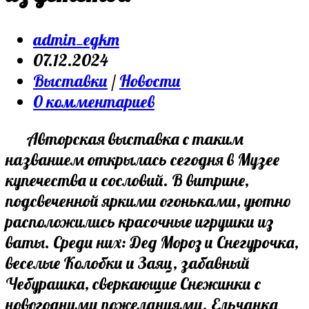
Post
admin_egkm
author:
Запись
07.12.2024
опубликована:
Post
Выставки
/
Новости
category:
Post
0 комментариев
comments:
Авторская выставка с таким
названием открылась сегодня в Музее
купечества и сословий. В витрине,
подсвеченной яркими огоньками, уютно
расположились красочные игрушки из
ваты. Среди них: Дед Мороз и Снегурочка,
веселые Колобки и Заяц, забавный
Чебурашка, сверкающие Снежинки с
новогодними пожеланиями. Ельчанка