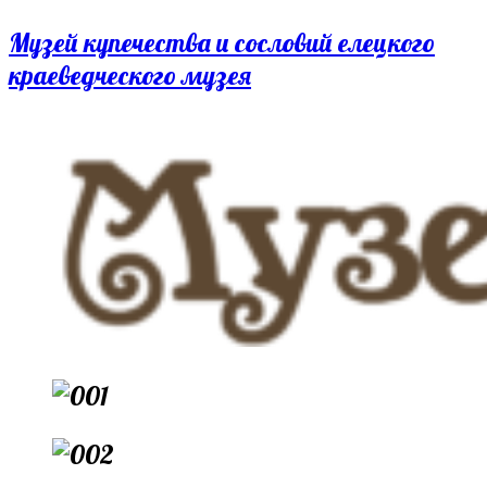
Перейти
Музей купечества и сословий елецкого
к
краеведческого музея
содержимому