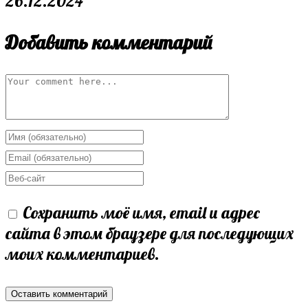
26.12.2024
Добавить комментарий
Comment
Enter
your
Enter
name
your
Enter
or
email
your
Сохранить моё имя, email и адрес
username
address
website
сайта в этом браузере для последующих
to
to
URL
моих комментариев.
comment
comment
(optional)