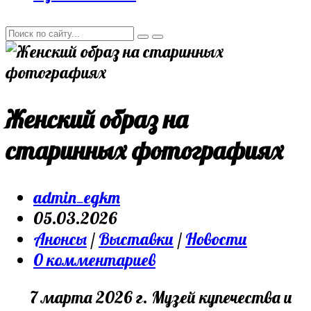
Женский образ на
старинных фотографиях
Post
admin_egkm
author:
Запись
05.03.2026
опубликована:
Post
Анонсы
/
Выставки
/
Новости
category:
Post
0 комментариев
comments:
7 марта 2026 г. Музей купечества и