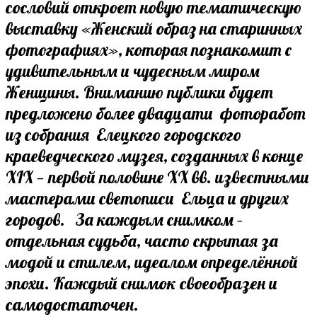
сословий откроет новую тематическую
выставку «Женский образ на старинных
фотографиях», которая познакомит с
удивительным и чудесным миром
Женщины. Вниманию публики будет
предложено более двадцати фоторабот
из собрания Елецкого городского
краеведческого музея, созданных в конце
XIX — первой половине ХХ вв. известными
мастерами светописи Ельца и других
городов. За каждым снимком –
отдельная судьба, часто скрытая за
модой и стилем, идеалом определённой
эпохи. Каждый снимок своеобразен и
самодостаточен.