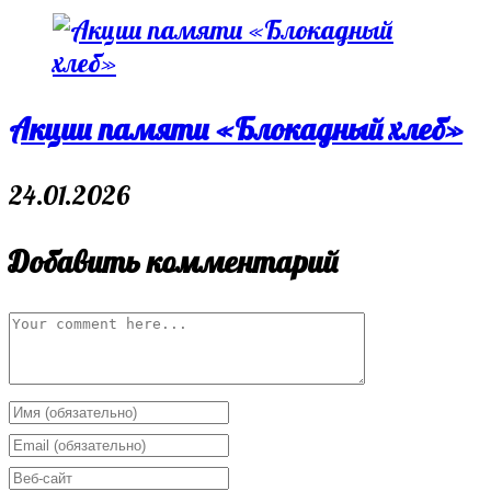
Акции памяти «Блокадный хлеб»
24.01.2026
Добавить комментарий
Comment
Enter
your
Enter
name
your
Enter