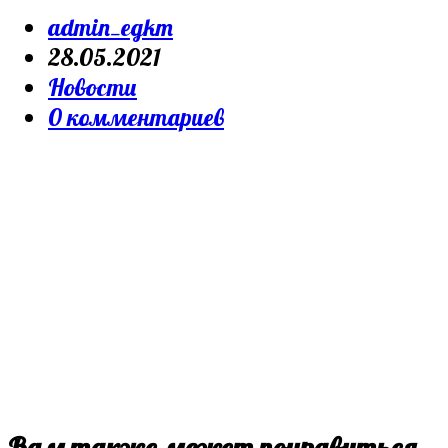
Post
admin_egkm
author:
Запись
28.05.2021
опубликована:
Post
Новости
category:
Post
0 комментариев
comments:
Вам также может понравиться