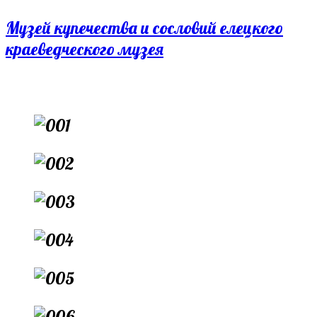
Перейти
Музей купечества и сословий елецкого
к
краеведческого музея
содержимому