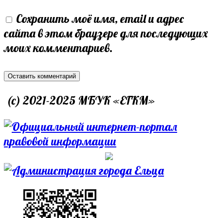
or
email
your
Сохранить моё имя, email и адрес
username
address
website
сайта в этом браузере для последующих
to
to
URL
моих комментариев.
comment
comment
(optional)
(c) 2021-2025 МБУК «ЕГКМ»