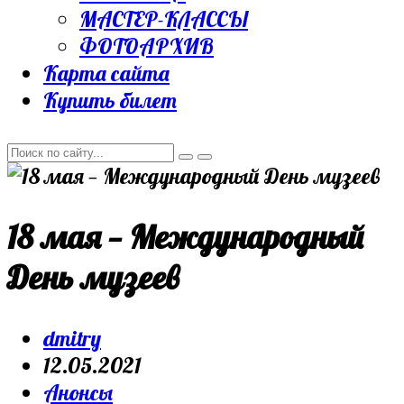
МАСТЕР-КЛАССЫ
ФОТОАРХИВ
Карта сайта
Купить билет
18 мая — Международный
День музеев
Post
dmitry
author:
Запись
12.05.2021
опубликована:
Post
Анонсы