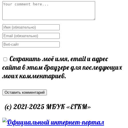
Comment
Enter
your
Enter
name
your
Enter
or
email
your
Сохранить моё имя, email и адрес
username
address
website
сайта в этом браузере для последующих
to
to
URL
моих комментариев.
comment
comment
(optional)
(c) 2021-2025 МБУК «ЕГКМ»