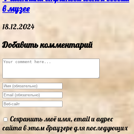
в музее
18.12.2024
Добавить комментарий
Comment
Enter
your
Enter
name
your
Enter
or
email
your
Сохранить моё имя, email и адрес
username
address
website
сайта в этом браузере для последующих
to
to
URL