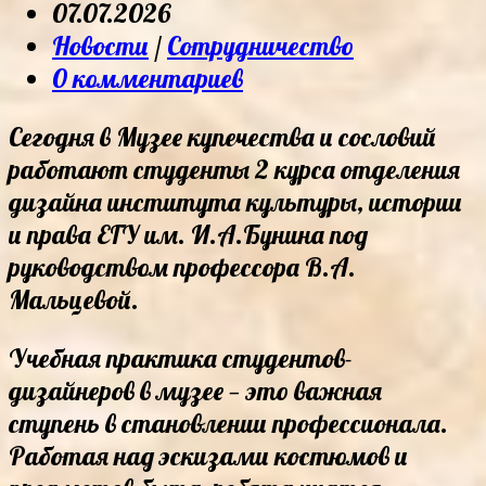
author:
Запись
07.07.2026
опубликована:
Post
Новости
/
Сотрудничество
category:
Post
0 комментариев
comments:
Сегодня в Музее купечества и сословий
работают студенты 2 курса отделения
дизайна института культуры, истории
и права ЕГУ им. И.А.Бунина под
руководством профессора В.А.
Мальцевой.
Учебная практика студентов-
дизайнеров в музее — это важная
ступень в становлении профессионала.
Работая над эскизами костюмов и