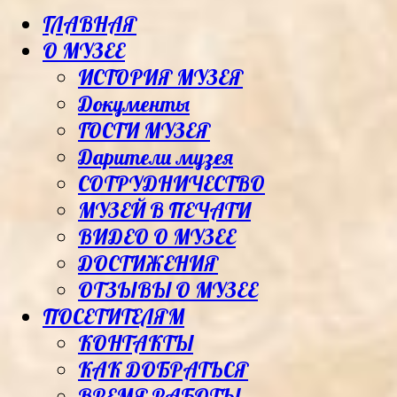
ГЛАВНАЯ
О МУЗЕЕ
ИСТОРИЯ МУЗЕЯ
Документы
ГОСТИ МУЗЕЯ
Дарители музея
СОТРУДНИЧЕСТВО
МУЗЕЙ В ПЕЧАТИ
ВИДЕО О МУЗЕЕ
ДОСТИЖЕНИЯ
ОТЗЫВЫ О МУЗЕЕ
ПОСЕТИТЕЛЯМ
КОНТАКТЫ
КАК ДОБРАТЬСЯ
ВРЕМЯ РАБОТЫ