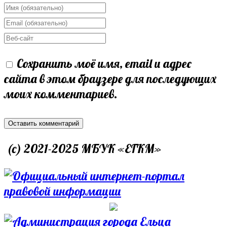
Enter
your
Enter
name
your
Enter
or
email
your
Сохранить моё имя, email и адрес
username
address
website
сайта в этом браузере для последующих
to
to
URL
моих комментариев.
comment
comment
(optional)
(c) 2021-2025 МБУК «ЕГКМ»