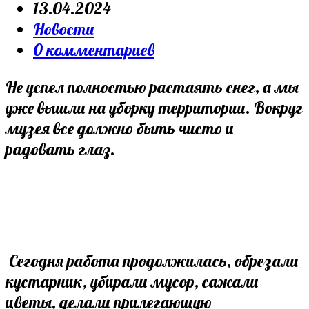
author:
Запись
13.04.2024
опубликована:
Post
Новости
category:
Post
0 комментариев
comments:
Не успел полностью растаять снег, а мы
уже вышли на уборку территории. Вокруг
музея все должно быть чисто и
радовать глаз.
Сегодня работа продолжилась, обрезали
кустарник, убирали мусор, сажали
цветы, делали прилегающую