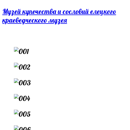
Перейти
Музей купечества и сословий елецкого
к
краеведческого музея
содержимому