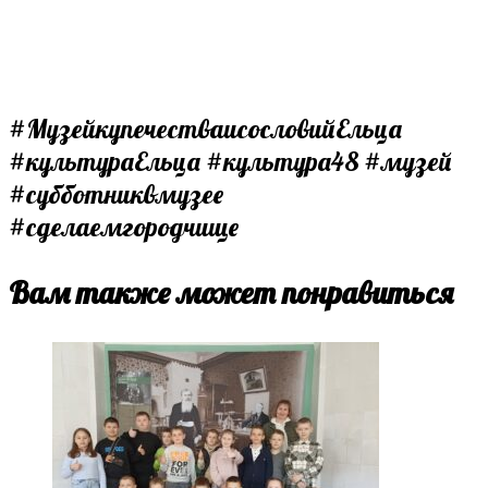
#МузейкупечестваисословийЕльца
#культураЕльца #культура48 #музей
#субботниквмузее
#сделаемгородчище
Вам также может понравиться