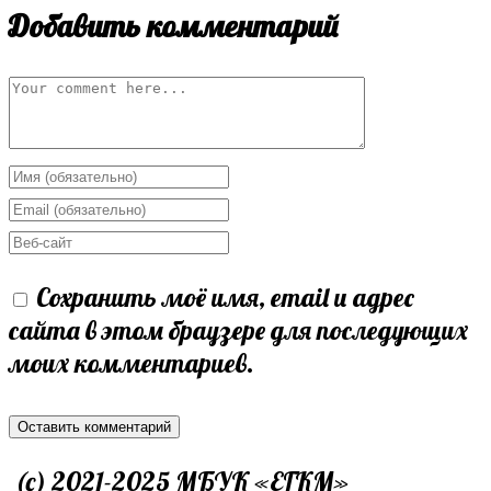
Добавить комментарий
Comment
Enter
your
Enter
name
your
Enter
or
email
your
Сохранить моё имя, email и адрес
username
address
website
сайта в этом браузере для последующих
to
to
URL
моих комментариев.
comment
comment
(optional)
(c) 2021-2025 МБУК «ЕГКМ»