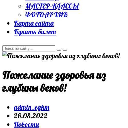
МАСТЕР-КЛАССЫ
ФОТОАРХИВ
Карта сайта
Купить билет
Пожелание здоровья из
глубины веков!
Post
admin_egkm
author:
Запись
26.08.2022
опубликована:
Post
Новости