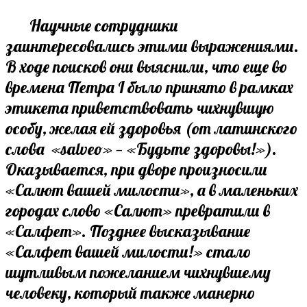
Научные сотрудники
заинтересовались этими выражениями.
В ходе поисков они выяснили, что еще во
времена Петра I было принято в рамках
этикета приветствовать чихнувшую
особу, желая ей здоровья (от латинского
слова «salveo» — «Будьте здоровы!»).
Оказывается, при дворе произносили
«Салют вашей милости», а в маленьких
городах слово «Салют» превратили в
«Салфет». Позднее высказывание
«Салфет вашей милости!» стало
шутливым пожеланием чихнувшему
человеку, который также манерно