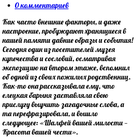
category:
Post
0 комментариев
comments:
Как часто внешние факторы, и даже
настроение, пробуждают хранящиеся в
нашей памяти давние образы и события!
Сегодня один из посетителей музея
купечества и сословий, осматривая
экспозицию на втором этаже, вспомнил
об одной из своих пожилых родственниц.
Как-то она рассказывала ему, что
елецкая барыня заставляла свою
прислугу выучить загадочные слова, а
та перефразировала, и вышло
следующее: «Шалфей вашей милости —
Красота вашей чести».