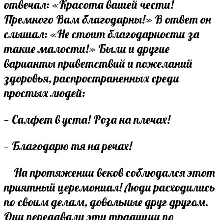
отвечал: «Красота вашей чести!
Премного Вам благодарны!» В ответ он
слышал: «Не стоит благодарности за
такие малости!» Были и другие
варианты приветствий и пожеланий
здоровья, распространенных среди
простых людей:
— Салфет в уста! Роза на плечах!
— Благодарю тя на речах!
На протяжении веков соблюдался этот
приятный церемониал! Люди расходились
по своим делам, довольные друг другом.
Они передавали эти традиции по