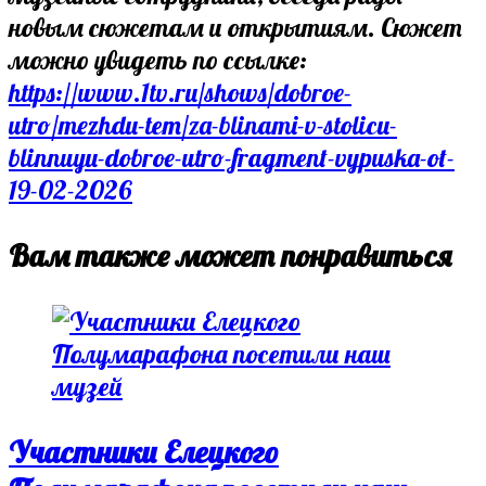
новым сюжетам и открытиям. Сюжет
можно увидеть по ссылке:
https://www.1tv.ru/shows/dobroe-
utro/mezhdu-tem/za-blinami-v-stolicu-
blinnuyu-dobroe-utro-fragment-vypuska-ot-
19-02-2026
Вам также может понравиться
Участники Елецкого