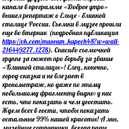
канале в программе «Доброе утро»
вышел репортаж о Ельце – блинной
столице России. Съемки в музее прошли
еще во вторник (подробная публикация
https://vk.com/museum_kupech48?w=wall-
216449277_1278
). Спасибо съемочной
группе за сюжет про борьбу за звание
«Блинной столицы»! Елец, конечно,
город-сказка и не влезает в
хронометраж, но даже по этому
небольшому фрагменту видно: у нас
есть, что показать и чем угостить.
Ждем всех в гости, чтобы показать
остальные 99% нашей красоты! А мы,
музейные сотрудники, всегда рады