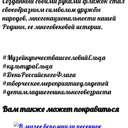
Созданный своими руками флажок стал
своеобразным символом дружбы
народов, многонациональности нашей
Родины, ее многовековой истории.
#МузейкупечестваисословийЕльца
#культураЕльца
#ДеньРоссийскогоФлага
#творческоемероприятиедлядетей
#детимладшегошкольноговозраста
Вам также может понравиться