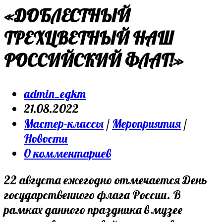
«ДОБЛЕСТНЫЙ
ТРЕХЦВЕТНЫЙ НАШ
РОССИЙСКИЙ ФЛАГ!»
Post
admin_egkm
author:
Запись
21.08.2022
опубликована:
Post
Мастер-классы
/
Мероприятия
/
category:
Новости
Post
0 комментариев
comments:
22 августа ежегодно отмечается День
государственного флага России. В
рамках данного праздника в музее