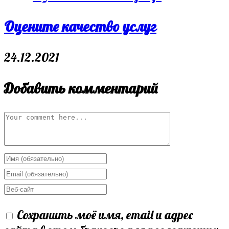
Оцените качество услуг
24.12.2021
Добавить комментарий
Comment
Enter
your
Enter
name
your
Enter
or
email
your
Сохранить моё имя, email и адрес
username
address
website