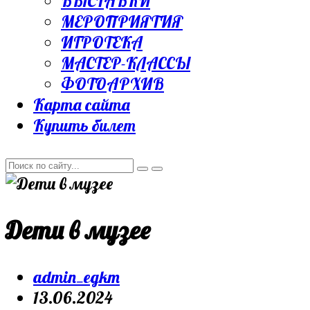
ВЫСТАВКИ
МЕРОПРИЯТИЯ
ИГРОТЕКА
МАСТЕР-КЛАССЫ
ФОТОАРХИВ
Карта сайта
Купить билет
Дети в музее
Post
admin_egkm
author:
Запись
13.06.2024