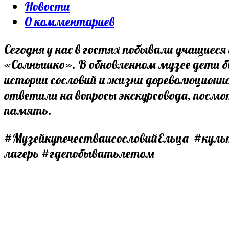
опубликована:
Post
Новости
category:
Post
0 комментариев
comments:
Сегодня у нас в гостях побывали учащиес
«Солнышко». В обновленном музее дети бы
истории сословий и жизни дореволюционно
ответили на вопросы экскурсовода, посмо
память.
#МузейкупечестваисословийЕльца #кул
лагерь #гдепобыватьлетом