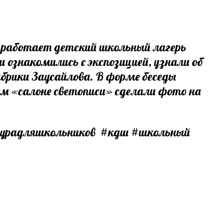
ой работает детский школьный лагерь
 ознакомились с экспозицией, узнали об
абрики Заусайлова. В форме беседы
ном «салоне светописи» сделали фото на
турадляшкольников #кдш #школьный