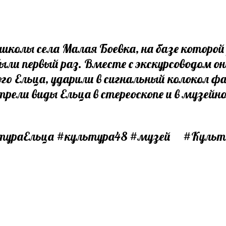
я школы села Малая Боевка, на базе котор
ли первый раз. Вместе с экскурсоводом они
го Ельца, ударили в сигнальный колокол ф
трели виды Ельца в стереоскопе и в музей
ьтураЕльца #культура48 #музей #Куль