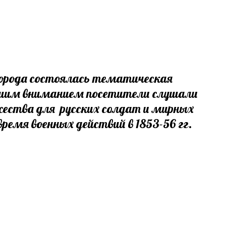
 города состоялась тематическая
льшим вниманием посетители слушали
ества для русских солдат и мирных
емя военных действий в 1853-56 гг.