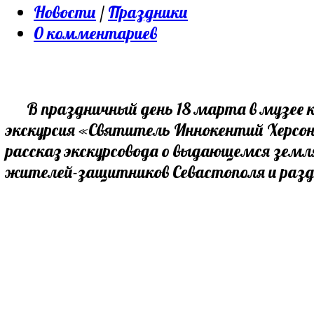
опубликована:
Post
Новости
/
Праздники
category:
Post
0 комментариев
comments:
В праздничный день 18 марта в музее ку
экскурсия «Святитель Иннокентий Херсо
рассказ экскурсовода о выдающемся зем
жителей-защитников Севастополя и разде