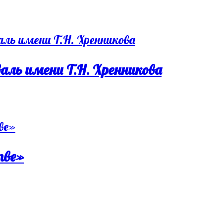
ль имени Т.Н. Хренникова
тве»