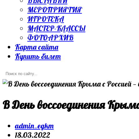
ВЫСТАВКИ
МЕРОПРИЯТИЯ
ИГРОТЕКА
МАСТЕР-КЛАССЫ
ФОТОАРХИВ
Карта сайта
Купить билет
В День воссоединения Крыма 
Post
admin_egkm
author:
Запись
18.03.2022