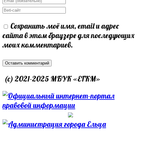
name
your
Enter
or
email
your
Сохранить моё имя, email и адрес
username
address
website
сайта в этом браузере для последующих
to
to
URL
моих комментариев.
comment
comment
(optional)
(c) 2021-2025 МБУК «ЕГКМ»