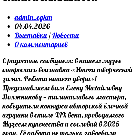
Post
admin_egkm
author:
Запись
04.04.2026
опубликована:
Post
Выставки
/
Новости
category:
Post
0 комментариев
comments:
С радостью сообщаем: в нашем музее
открылась выставка «Итоги творческой
зимы. Ребята нашего двора»!
Представляем вам Елену Михайловну
Должникову — талантливого мастера,
победителя конкурса авторской ёлочной
игрушки в стиле XIX века, проводимого
Музеем купечества и сословий в 2025
году. Её работа не только завоевала