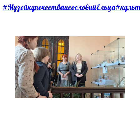
#МузейкупечестваисословийЕльца
#культ