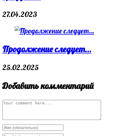
27.04.2023
Продолжение следует…
25.02.2025
Добавить комментарий
Comment
Enter
your
Enter