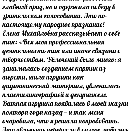
главный приз, но и одержала победу в
зрительском голосовании. Это по-
настоящему народное признание!
Елена Михайловна рассказывает о себе
так: «Вся моя профессиональная
деятельность так или иначе связана с
творчеством. Увлечений было много: я
занималась созданием картин из
шерсти, шила игрушки как
дидактический материал, увлекалась
пластилинографией и декупажем.
Ватная игрушка появилась в моей жизни
полтора года назад — и так меня
очаровала, что я решила попробовать.
Это увлечение переросло в самое любимое