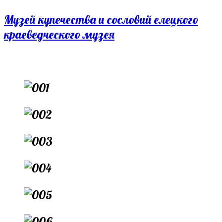
Перейти
Музей купечества и сословий елецкого
к
краеведческого музея
содержимому