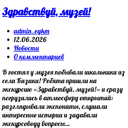
верность
Здравствуй, музей!
Post
admin_egkm
author:
Запись
12.06.2026
опубликована:
Post
Новости
category:
Post
0 комментариев
comments:
В гостях у музея побывали школьники из
села Казаки! Ребята пришли на
экскурсию «Здравствуй, музей!» и сразу
погрузились в атмосферу открытий:
разглядывали экспонаты, слушали
интересные истории и задавали
экскурсоводу вопросы…