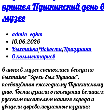
пришел Пушкинский день в
музее
Post
admin_egkm
author:
Запись
10.06.2026
опубликована:
Post
Выставки
/
Новости
/
Праздники
category:
Post
0 комментариев
comments:
6 июня в музее состоялась беседа по
выставке "Здесь был Пушкин",
посвящённая ежегодному Пушкинскому
дню. Гости узнали о посещении великим
русским писателем нашего города и
увидели дореволюционные издания