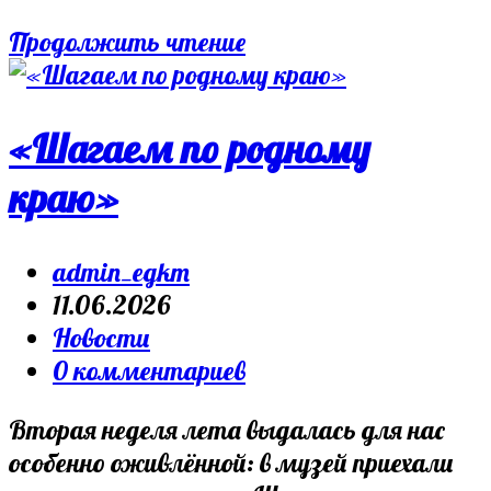
Здравствуй,
Продолжить чтение
музей!
«Шагаем по родному
краю»
Post
admin_egkm
author:
Запись
11.06.2026
опубликована:
Post
Новости
category:
Post
0 комментариев
comments:
Вторая неделя лета выдалась для нас
особенно оживлённой: в музей приехали