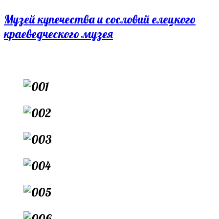
Перейти
Музей купечества и сословий елецкого
к
краеведческого музея
содержимому