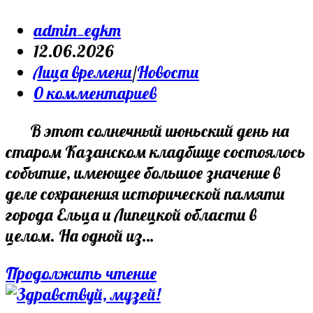
Ельца
Post
admin_egkm
(1890-
author:
Запись
12.06.2026
1960
опубликована:
Post
Лица времени
/
Новости
гг.)
category:
Post
0 комментариев
comments:
В этот солнечный июньский день на
старом Казанском кладбище состоялось
событие, имеющее большое значение в
деле сохранения исторической памяти
города Ельца и Липецкой области в
целом. На одной из…
Вера
Продолжить чтение
и