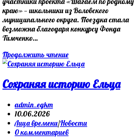
участники проекта «Шагаем по родному
краю» — школьники из Воловского
муниципального округа. Поездка стала
возможна благодаря конкурсу Фонда
Тимченко…
«Шагаем
Продолжить чтение
по
родному
краю»
Сохраняя историю Ельца
Post
admin_egkm
author:
Запись
10.06.2026
опубликована:
Post
Лица времени
/
Новости
category:
Post
0 комментариев