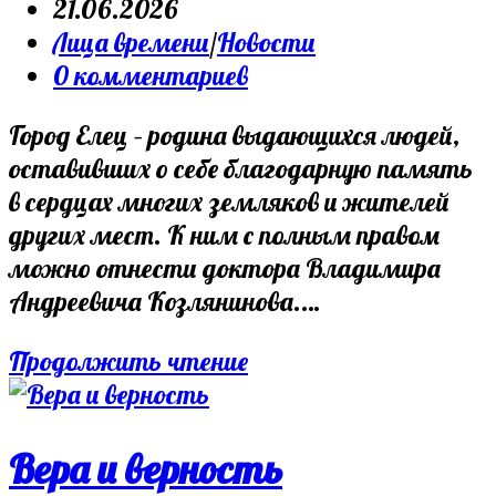
author:
Запись
21.06.2026
опубликована:
Post
Лица времени
/
Новости
category:
Post
0 комментариев
comments:
Город Елец – родина выдающихся людей,
оставивших о себе благодарную память
в сердцах многих земляков и жителей
других мест. К ним с полным правом
можно отнести доктора Владимира
Андреевича Козлянинова.…
Доктор
Продолжить чтение
В.
А.
Козлянинов
Вера и верность
из