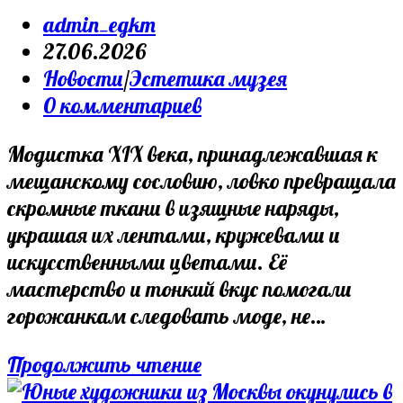
Post
admin_egkm
author:
Запись
27.06.2026
опубликована:
Post
Новости
/
Эстетика музея
category:
Post
0 комментариев
comments:
Модистка XIX века, принадлежавшая к
мещанскому сословию, ловко превращала
скромные ткани в изящные наряды,
украшая их лентами, кружевами и
искусственными цветами. Её
мастерство и тонкий вкус помогали
горожанкам следовать моде, не…
#Эстетика
Продолжить чтение
музея.