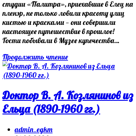
студии «Палитра», приехавшие в Елец на
пленэр, не только ловили красоту улиц
кистью и красками — они совершили
настоящее путешествие в прошлое!
Гости побывали в Музее купечества…
Юные
Продолжить чтение
художники
из
Москвы
окунулись
Доктор В. А. Козлянинов из
в
Ельца (1890-1960 гг.)
атмосферу
купеческого
Post
дома!
admin_egkm