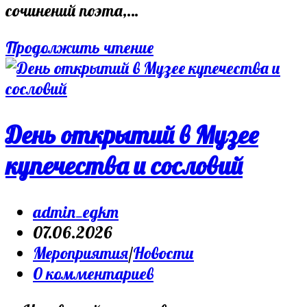
сочинений поэта,…
«Здесь
Продолжить чтение
был
Пушкин»:
как
пришел
День открытий в Музее
Пушкинский
купечества и сословий
день
в
Post
музее
admin_egkm
author:
Запись
07.06.2026
опубликована:
Post
Мероприятия
/
Новости
category:
Post
0 комментариев
comments: