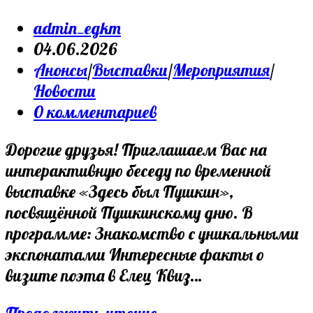
Post
admin_egkm
author:
Запись
04.06.2026
опубликована:
Post
Анонсы
/
Выставки
/
Мероприятия
/
category:
Новости
Post
0 комментариев
comments:
Дорогие друзья! Приглашаем Вас на
интерактивную беседу по временной
выставке «Здесь был Пушкин»,
посвящённой Пушкинскому дню. В
программе: Знакомство с уникальными
экспонатами Интересные факты о
визите поэта в Елец Квиз…
Анонс
Продолжить чтение