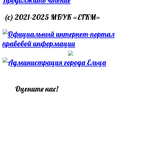
тематической
(c) 2021-2025 МБУК «ЕГКМ»
беседы
«Здесь
был
Пушкин»
Оцените нас!