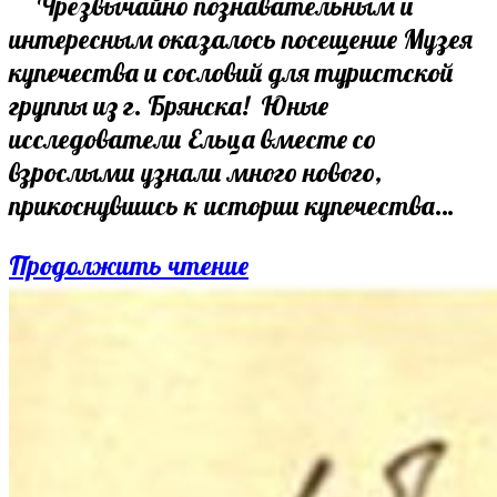
Чрезвычайно познавательным и
интересным оказалось посещение Музея
купечества и сословий для туристской
группы из г. Брянска! Юные
исследователи Ельца вместе со
взрослыми узнали много нового,
прикоснувшись к истории купечества…
День
Продолжить чтение
открытий
в
Музее
купечества
и
сословий