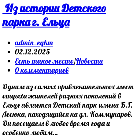
Из истории Детского
парка г. Ельца
admin_egkm
02.12.2025
Есть такое место
/
Новости
0 комментариев
Одним из самых привлекательных мест
отдыха жителей разных поколений в
Ельце является Детский парк имени Б.Г.
Лесюка, находящийся на ул. Коммунаров.
Он посещаем в любое время года и
особенно любим…