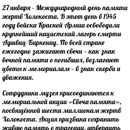
comments:
27 января – Международный день памяти
жертв Холокоста. В этот день в 1945
году войска Красной Армии освободили
крупнейший нацистский лагерь смерти
Аушвиц-Биркенау. По всей стране
ежегодно зажигают свечи — как знак
вечной памяти о погибших, возлагают
цветы к мемориалам — в знак скорби и
уважения.
Сотрудники музея присоединяются к
мемориальной акции «Свеча памяти»,
посвящённой шести миллионам жертв
Холокоста. Акция призвана сохранить
живую память о трагедии, утвердить