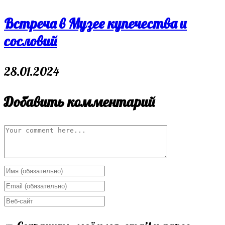
Встреча в Музее купечества и
сословий
28.01.2024
Добавить комментарий
Comment
Enter
your
Enter
name
your
Enter
or
email
your