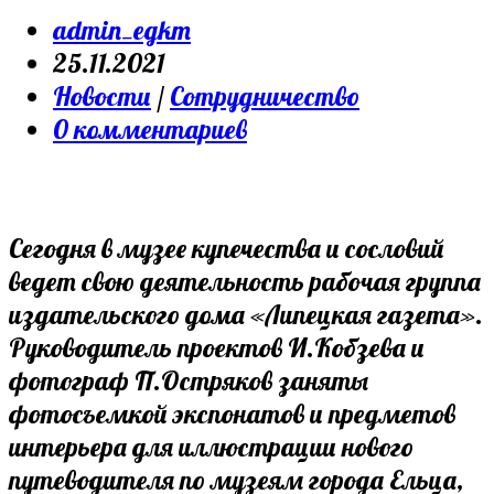
Post
admin_egkm
author:
Запись
25.11.2021
опубликована:
Post
Новости
/
Сотрудничество
category:
Post
0 комментариев
comments:
Сегодня в музее купечества и сословий
ведет свою деятельность рабочая группа
издательского дома «Липецкая газета».
Руководитель проектов И.Кобзева и
фотограф П.Остряков заняты
фотосъемкой экспонатов и предметов
интерьера для иллюстрации нового
путеводителя по музеям города Ельца,