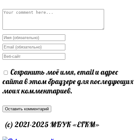
Comment
Enter
your
Enter
name
your
Enter
or
email
your
Сохранить моё имя, email и адрес
username
address
website
сайта в этом браузере для последующих
to
to
URL
моих комментариев.
comment
comment
(optional)
(c) 2021-2025 МБУК «ЕГКМ»