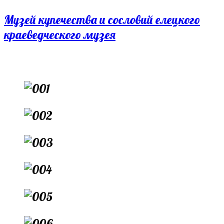
Перейти
Музей купечества и сословий елецкого
к
краеведческого музея
содержимому