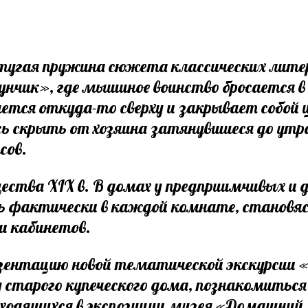
 тугая пружина сюжета классических лите
унчик», где мышиное воинство бросается в
вается откуда-то сверху и закрывает собо
ь скрыть от хозяина затянувшиеся до утра
сов.
ества XIX в. В домах у предприимчивых и 
ь фактически в каждой комнате, становяс
и кабинетов.
резентацию новой тематической экскурсии 
старого купеческого дома, познакомиться 
аходящихся в экспозиции музея «Домашний 