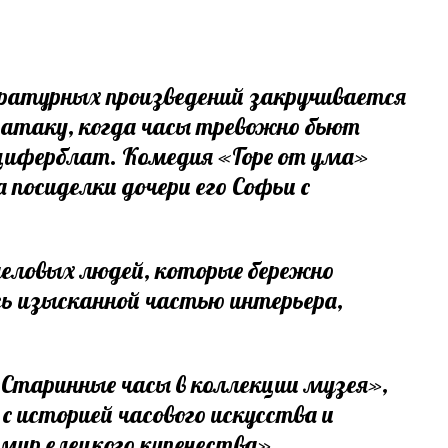
ратурных произведений закручивается
 атаку, когда часы тревожно бьют
й циферблат. Комедия «Горе от ума»
 посиделки дочери его Софьи с
деловых людей, которые бережно
ь изысканной частью интерьера,
«Старинные часы в коллекции музея»,
с историей часового искусства и
мир елецкого купечества».