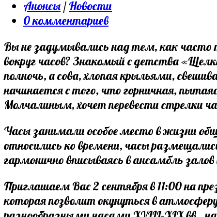
опубликована:
Post
Анонсы
/
Новости
category:
Post
0 комментариев
comments:
Вы не задумывались над тем, как часто
вокруг часов? Знакомый с детства «Щелк
полночь, а сова, хлопая крыльями, свеши
начинается с того, что горничная, пытаяс
Молчалиным, хочет перевести стрелки ча
Часы занимали особое место в жизни общ
относились ко времени, часы размещалис
гармонично вписываясь в ансамбль залов 
Приглашаем Вас 2 сентября в 11:00 на п
которая позволит окунуться в атмосферу 
разнообразными часами XVIII–XIX вв., н