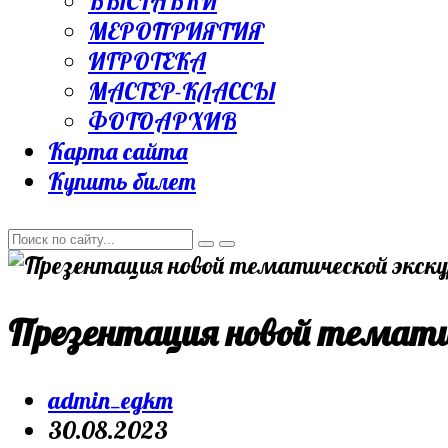
ВЫСТАВКИ
МЕРОПРИЯТИЯ
ИГРОТЕКА
МАСТЕР-КЛАССЫ
ФОТОАРХИВ
Карта сайта
Купить билет
Презентация новой тематич
Post
admin_egkm
author:
Запись
30.08.2023