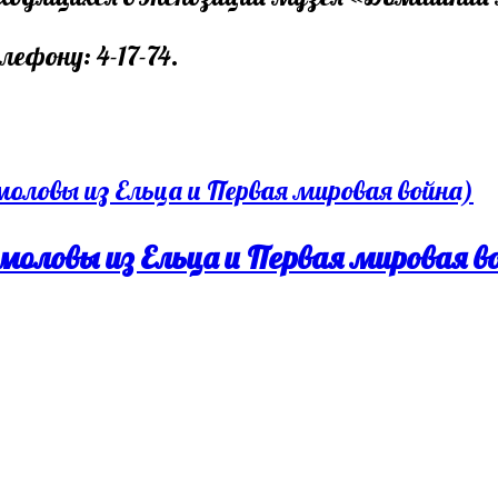
ефону: 4-17-74.
моловы из Ельца и Первая мировая в