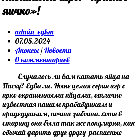
яичко»!
Post
admin_egkm
author:
Запись
07.05.2024
опубликована:
Post
Анонсы
/
Новости
category:
Post
0 комментариев
comments:
Случалось ли вам катать яйца на
Пасху? Едва ли. Ныне целая серия игр с
ярко окрашенными яйцами, отлично
известная нашим прабабушкам и
прадедушкам, почти забыта, хотя в
старину она была так же популярна, как
обычай дарить друг другу расписные