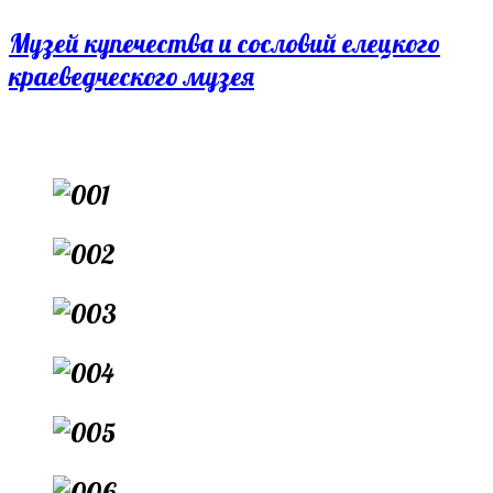
Перейти
Музей купечества и сословий елецкого
к
краеведческого музея
содержимому