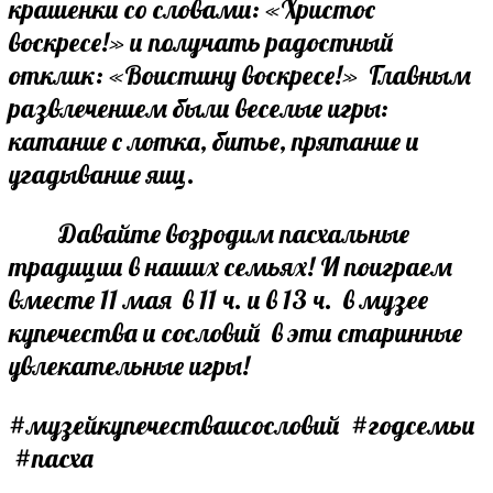
крашенки со словами: «Христос
воскресе!» и получать радостный
отклик: «Воистину воскресе!» Главным
развлечением были веселые игры:
катание с лотка, битье, прятание и
угадывание яиц.
Давайте возродим пасхальные
традиции в наших семьях! И поиграем
вместе 11 мая в 11 ч. и в 13 ч. в музее
купечества и сословий в эти старинные
увлекательные игры!
#музейкупечестваисословий #годсемьи
#пасха