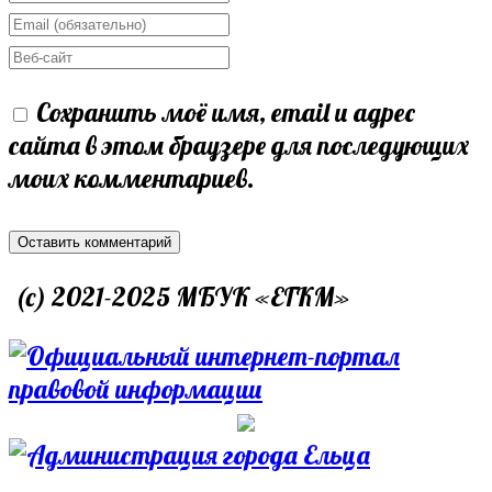
your
Enter
name
your
Enter
or
email
your
Сохранить моё имя, email и адрес
username
address
website
сайта в этом браузере для последующих
to
to
URL
моих комментариев.
comment
comment
(optional)
(c) 2021-2025 МБУК «ЕГКМ»