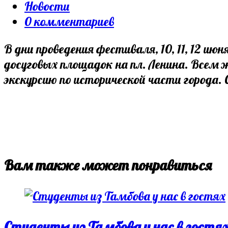
опубликована:
Post
Новости
category:
Post
0 комментариев
comments:
В дни проведения фестиваля, 10, 11, 12 ию
досуговых площадок на пл. Ленина. Все
экскурсию по исторической части города.
Вам также может понравиться
Студенты из Тамбова у нас в гостя