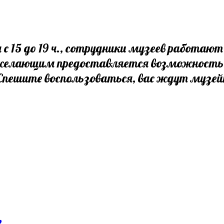
ня с 15 до 19 ч., сотрудники музеев работ
м желающим предоставляется возможност
 Спешите воспользоваться, вас ждут музе
х