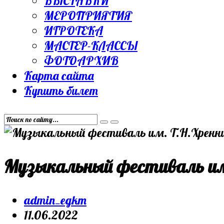
ВЫСТАВКИ
МЕРОПРИЯТИЯ
ИГРОТЕКА
МАСТЕР-КЛАССЫ
ФОТОАРХИВ
Карта сайта
Купить билет
Музыкальный фестиваль им
Post
admin_egkm
author:
Запись
11.06.2022