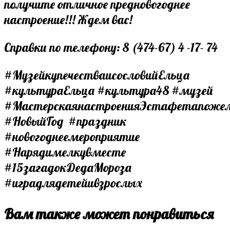
получите отличное предновогоднее
настроение!!! Ждем вас!
Справки по телефону: 8 (474-67) 4 -17- 74
#МузейкупечестваисословийЕльца
#культураЕльца #культура48 #музей
#МастерскаянастроенияЭстафетапоже
#НовыйГод #праздник
#новогоднеемероприятие
#Нарядимелкувместе
#15загадокДедаМороза
#иградлядетейивзрослых
Вам также может понравиться