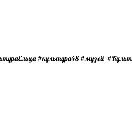
ьтураЕльца #культура48 #музей #Куль