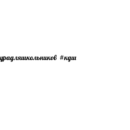
турадляшкольников #кдш