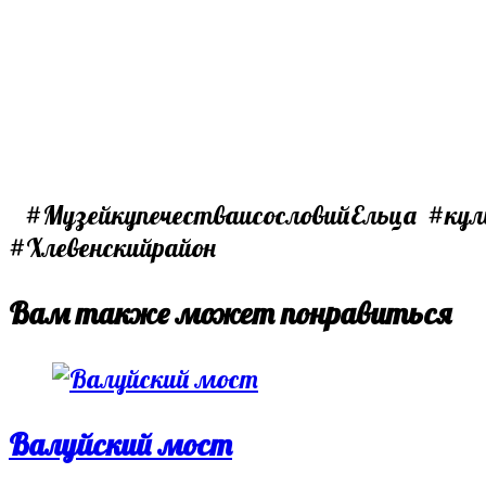
#МузейкупечестваисословийЕльца #кул
#Хлевенскийрайон
Вам также может понравиться
Валуйский мост