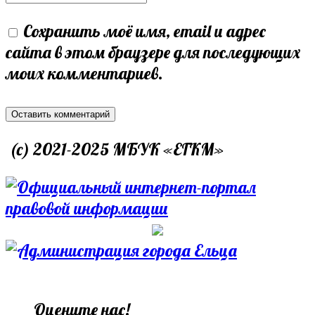
or
email
your
Сохранить моё имя, email и адрес
username
address
website
сайта в этом браузере для последующих
to
to
URL
моих комментариев.
comment
comment
(optional)
(c) 2021-2025 МБУК «ЕГКМ»
Оцените нас!