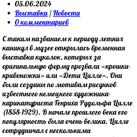
author:
Запись
05.06.2024
опубликована:
Post
Выставки
/
Новости
category:
Post
0 комментариев
comments:
С таким названием к периоду летних
каникул в музее открылась временная
выставка куколок, которых за
оригинальную форму прозвали «крошки-
кривоножки» или «Дети Цилле». Они
были созданы по мотивам рисунков
известного немецкого художника-
карикатуриста Генриха Рудольфа Цилле
(1858-1929). В начале прошлого века его
популярность была очень велика. Цилле
сотрудничал с несколькими