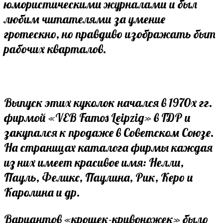
юмористическими журналами и был
любим читателями за умение
гротескно, но правдиво изображать быт
рабочих кварталов.
Выпуск этих куколок начался в 1970х гг.
фирмой «VEB Famos Leipzig» в ГДР и
закупался к продаже в Советском Союзе.
На страницах каталога фирмы каждая
из них имеет красивое имя: Нелли,
Пауль, Феликс, Паулина, Рик, Керо и
Каролина и др.
Вариантов «крошек-кривоножек» было