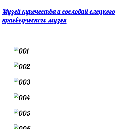
Перейти
Музей купечества и сословий елецкого
к
краеведческого музея
содержимому