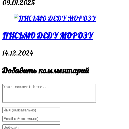
09.01.2025
ПИСЬМО ДЕДУ МОРОЗУ
14.12.2024
Добавить комментарий
Comment
Enter
your
Enter
name
your
Enter