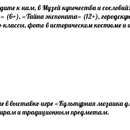
одите к нам, в Музей купечества и сослов
к» (6+), «Тайна экспоната» (12+), городс
р-классы, фото в историческом костюме и 
е в выставке-игре «Культурная мозаика дл
нирам и традиционным предметам.