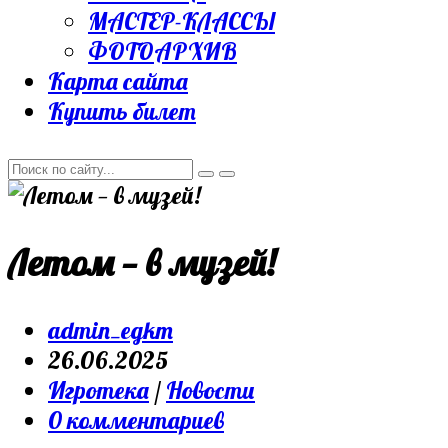
МАСТЕР-КЛАССЫ
ФОТОАРХИВ
Карта сайта
Купить билет
Летом — в музей!
Post
admin_egkm
author:
Запись
26.06.2025
опубликована:
Post
Игротека
/
Новости
category:
Post
0 комментариев