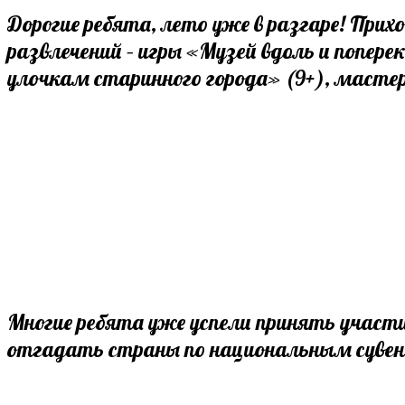
comments:
Дорогие ребята, лето уже в разгаре! Прих
развлечений – игры «Музей вдоль и попере
улочкам старинного города» (9+), масте
Многие ребята уже успели принять участи
отгадать страны по национальным суве