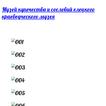
Перейти
Музей купечества и сословий елецкого
к
краеведческого музея
содержимому