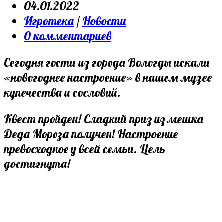
author:
Запись
04.01.2022
опубликована:
Post
Игротека
/
Новости
category:
Post
0 комментариев
comments:
Сегодня гости из города Вологды искали
«новогоднее настроение» в нашем музее
купечества и сословий.
Квест пройден! Сладкий приз из мешка
Деда Мороза получен! Настроение
превосходное у всей семьи. Цель
достигнута!