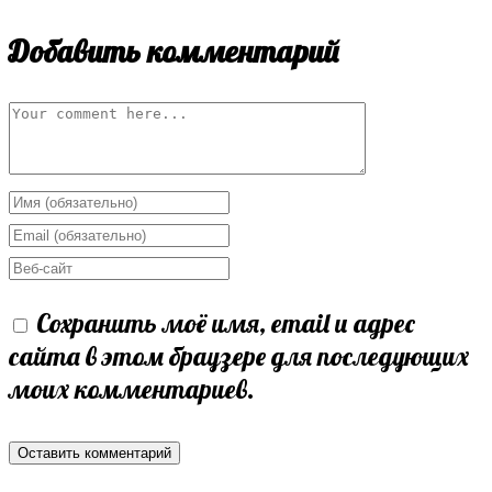
Добавить комментарий
Comment
Enter
your
Enter
name
your
Enter
or
email
your
Сохранить моё имя, email и адрес
username
address
website
сайта в этом браузере для последующих
to
to
URL
моих комментариев.
comment
comment
(optional)