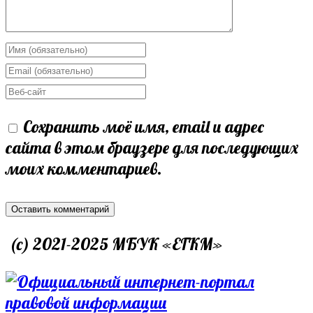
Enter
your
Enter
name
your
Enter
or
email
your
Сохранить моё имя, email и адрес
username
address
website
сайта в этом браузере для последующих
to
to
URL
моих комментариев.
comment
comment
(optional)
(c) 2021-2025 МБУК «ЕГКМ»