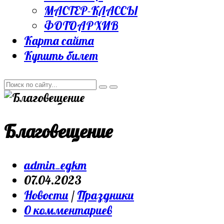
МАСТЕР-КЛАССЫ
ФОТОАРХИВ
Карта сайта
Купить билет
Благовещение
Post
admin_egkm
author:
Запись
07.04.2023
опубликована:
Post
Новости
/
Праздники
category:
Post
0 комментариев