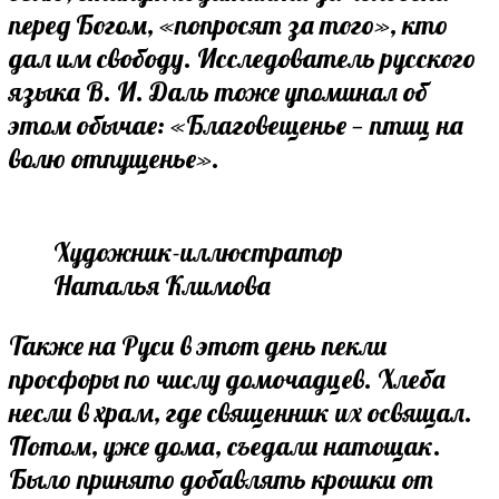
перед Богом, «попросят за того», кто
дал им свободу. Исследователь русского
языка В. И. Даль тоже упоминал об
этом обычае: «Благовещенье — птиц на
волю отпущенье».
Художник-иллюстратор
Наталья Климова
Также на Руси в этот день пекли
просфоры по числу домочадцев. Хлеба
несли в храм, где священник их освящал.
Потом, уже дома, съедали натощак.
Было принято добавлять крошки от