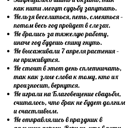
как нити могут судьбу запутать.
Нельзя веселиться, петь, смеяться –
потом весь год пройдет в слезах.
Не брались за тяжелую работу,
иначе год будешь спину гнуть.
Не высаживали 7 апреля растения –
не приживутся.
Не стоит в этот день сплетничать,
так как злые слова к тому, кто их
произносит, вернутся.
Не играли на Благовещение свадьбы,
считалось, что брак не будет долгим
и счастливым.
Не отправлялись в праздник в
дальнюю дорогу. Верили, что в пути