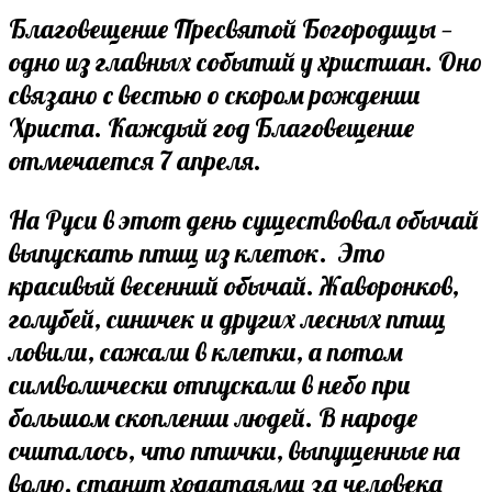
comments:
Благовещение Пресвятой Богородицы —
одно из главных событий у христиан. Оно
связано с вестью о скором рождении
Христа. Каждый год Благовещение
отмечается 7 апреля.
На Руси в этот день существовал обычай
выпускать птиц из клеток. Это
красивый весенний обычай. Жаворонков,
голубей, синичек и других лесных птиц
ловили, сажали в клетки, а потом
символически отпускали в небо при
большом скоплении людей. В народе
считалось, что птички, выпущенные на
волю, станут ходатаями за человека